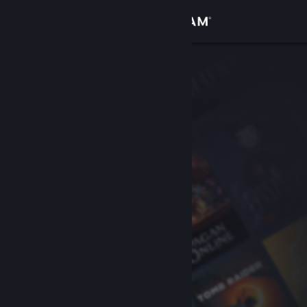
เข้าสู่ระบบ
ร้านค้า
ชุมชน
เกี่ยวกับ
ฝ่ายสนับสนุน
เปลี่ยนภาษา
รับแอป Steam แบบพกพา
ชมเว็บไซต์สำหรับเดสก์ท็อป