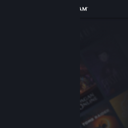
เข้าสู่ระบบ
ร้านค้า
ชุมชน
เกี่ยวกับ
ฝ่ายสนับสนุน
เปลี่ยนภาษา
รับแอป Steam แบบพกพา
ชมเว็บไซต์สำหรับเดสก์ท็อป