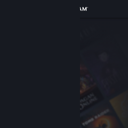
เข้าสู่ระบบ
ร้านค้า
ชุมชน
เกี่ยวกับ
ฝ่ายสนับสนุน
เปลี่ยนภาษา
รับแอป Steam แบบพกพา
ชมเว็บไซต์สำหรับเดสก์ท็อป