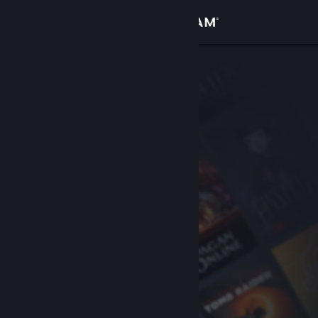
เข้าสู่ระบบ
ร้านค้า
ชุมชน
เกี่ยวกับ
ฝ่ายสนับสนุน
เปลี่ยนภาษา
รับแอป Steam แบบพกพา
ชมเว็บไซต์สำหรับเดสก์ท็อป