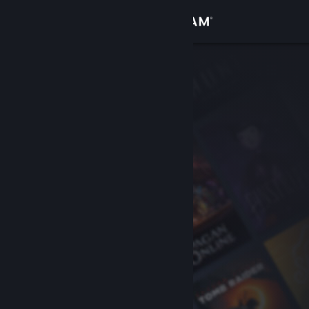
เข้าสู่ระบบ
ร้านค้า
ชุมชน
เกี่ยวกับ
ฝ่ายสนับสนุน
เปลี่ยนภาษา
รับแอป Steam แบบพกพา
ชมเว็บไซต์สำหรับเดสก์ท็อป