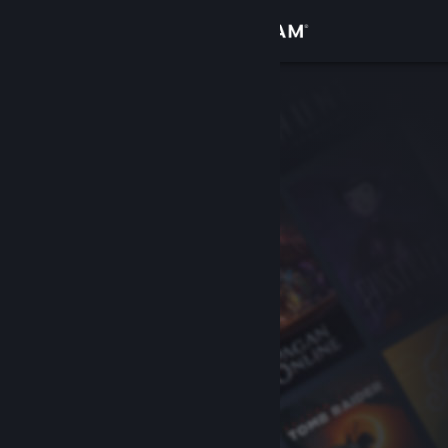
เข้าสู่ระบบ
ร้านค้า
ชุมชน
เกี่ยวกับ
ฝ่ายสนับสนุน
เปลี่ยนภาษา
รับแอป Steam แบบพกพา
ชมเว็บไซต์สำหรับเดสก์ท็อป