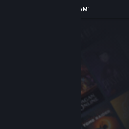
เข้าสู่ระบบ
ร้านค้า
ชุมชน
เกี่ยวกับ
ฝ่ายสนับสนุน
เปลี่ยนภาษา
รับแอป Steam แบบพกพา
ชมเว็บไซต์สำหรับเดสก์ท็อป