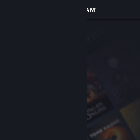
เข้าสู่ระบบ
ร้านค้า
ชุมชน
เกี่ยวกับ
ฝ่ายสนับสนุน
เปลี่ยนภาษา
รับแอป Steam แบบพกพา
ชมเว็บไซต์สำหรับเดสก์ท็อป