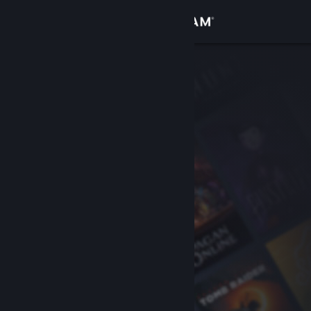
เข้าสู่ระบบ
ร้านค้า
ชุมชน
เกี่ยวกับ
ฝ่ายสนับสนุน
เปลี่ยนภาษา
รับแอป Steam แบบพกพา
ชมเว็บไซต์สำหรับเดสก์ท็อป