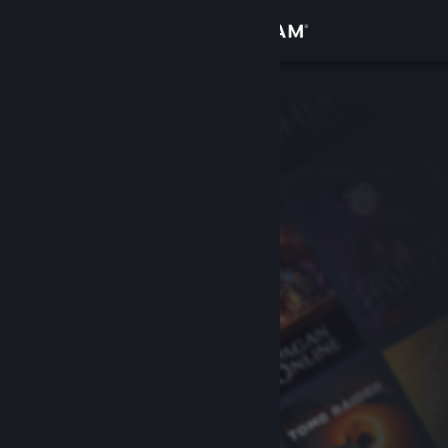
เข้าสู่ระบบ
ร้านค้า
ชุมชน
เกี่ยวกับ
ฝ่ายสนับสนุน
เปลี่ยนภาษา
รับแอป Steam แบบพกพา
ชมเว็บไซต์สำหรับเดสก์ท็อป