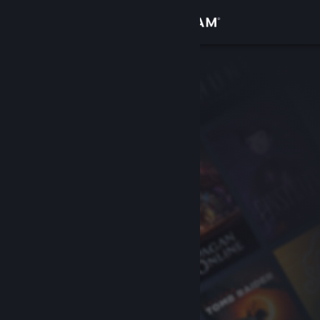
เข้าสู่ระบบ
ร้านค้า
ชุมชน
เกี่ยวกับ
ฝ่ายสนับสนุน
เปลี่ยนภาษา
รับแอป Steam แบบพกพา
ชมเว็บไซต์สำหรับเดสก์ท็อป