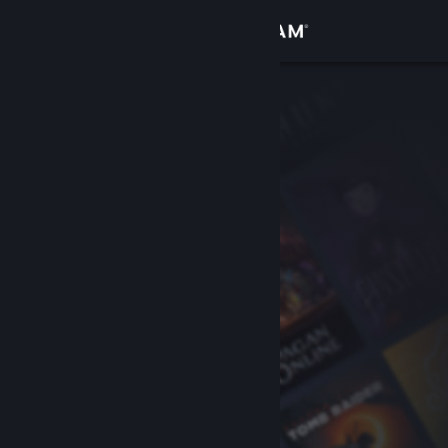
เข้าสู่ระบบ
ร้านค้า
ชุมชน
เกี่ยวกับ
ฝ่ายสนับสนุน
เปลี่ยนภาษา
รับแอป Steam แบบพกพา
ชมเว็บไซต์สำหรับเดสก์ท็อป