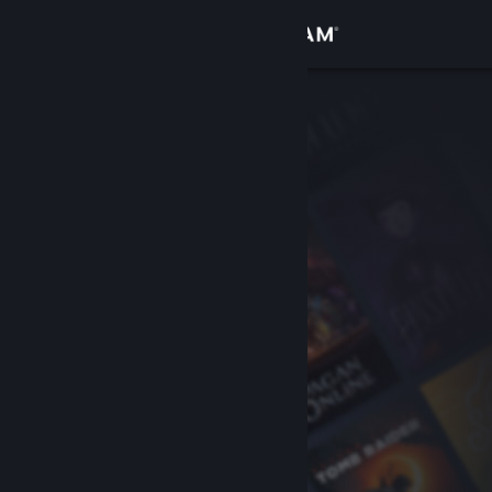
เข้าสู่ระบบ
ร้านค้า
ชุมชน
เกี่ยวกับ
ฝ่ายสนับสนุน
เปลี่ยนภาษา
รับแอป Steam แบบพกพา
ชมเว็บไซต์สำหรับเดสก์ท็อป