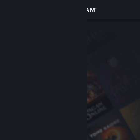
เข้าสู่ระบบ
ร้านค้า
ชุมชน
เกี่ยวกับ
ฝ่ายสนับสนุน
เปลี่ยนภาษา
รับแอป Steam แบบพกพา
ชมเว็บไซต์สำหรับเดสก์ท็อป