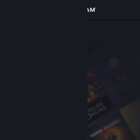
เข้าสู่ระบบ
ร้านค้า
ชุมชน
เกี่ยวกับ
ฝ่ายสนับสนุน
เปลี่ยนภาษา
รับแอป Steam แบบพกพา
ชมเว็บไซต์สำหรับเดสก์ท็อป