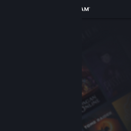
เข้าสู่ระบบ
ร้านค้า
ชุมชน
เกี่ยวกับ
ฝ่ายสนับสนุน
เปลี่ยนภาษา
รับแอป Steam แบบพกพา
ชมเว็บไซต์สำหรับเดสก์ท็อป