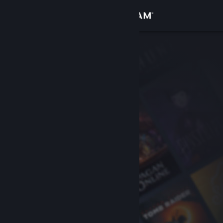
เข้าสู่ระบบ
ร้านค้า
ชุมชน
เกี่ยวกับ
ฝ่ายสนับสนุน
เปลี่ยนภาษา
รับแอป Steam แบบพกพา
ชมเว็บไซต์สำหรับเดสก์ท็อป