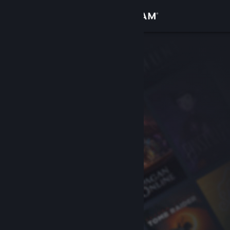
เข้าสู่ระบบ
ร้านค้า
ชุมชน
เกี่ยวกับ
ฝ่ายสนับสนุน
เปลี่ยนภาษา
รับแอป Steam แบบพกพา
ชมเว็บไซต์สำหรับเดสก์ท็อป