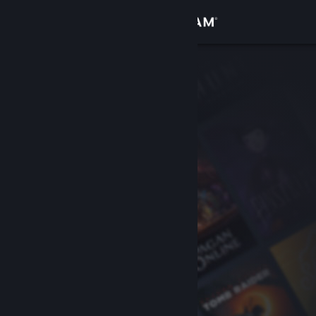
เข้าสู่ระบบ
ร้านค้า
ชุมชน
เกี่ยวกับ
ฝ่ายสนับสนุน
เปลี่ยนภาษา
รับแอป Steam แบบพกพา
ชมเว็บไซต์สำหรับเดสก์ท็อป