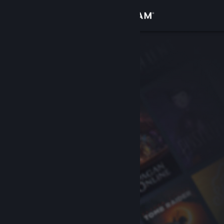
เข้าสู่ระบบ
ร้านค้า
ชุมชน
เกี่ยวกับ
ฝ่ายสนับสนุน
เปลี่ยนภาษา
รับแอป Steam แบบพกพา
ชมเว็บไซต์สำหรับเดสก์ท็อป