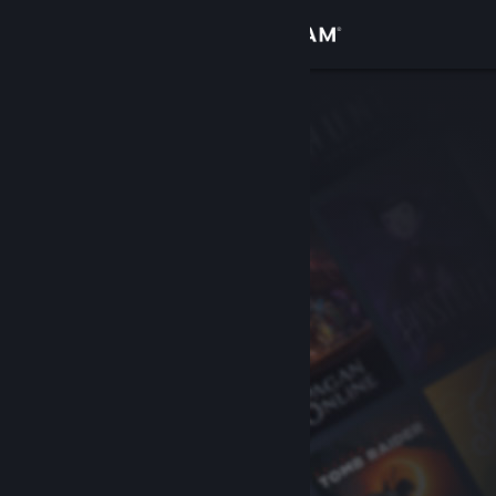
เข้าสู่ระบบ
ร้านค้า
ชุมชน
เกี่ยวกับ
ฝ่ายสนับสนุน
เปลี่ยนภาษา
รับแอป Steam แบบพกพา
ชมเว็บไซต์สำหรับเดสก์ท็อป