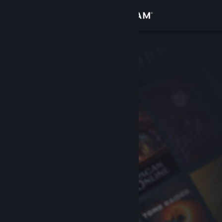
เข้าสู่ระบบ
ร้านค้า
ชุมชน
เกี่ยวกับ
ฝ่ายสนับสนุน
เปลี่ยนภาษา
รับแอป Steam แบบพกพา
ชมเว็บไซต์สำหรับเดสก์ท็อป