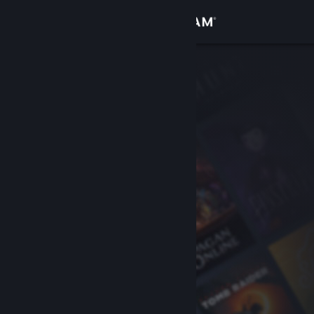
เข้าสู่ระบบ
ร้านค้า
ชุมชน
เกี่ยวกับ
ฝ่ายสนับสนุน
เปลี่ยนภาษา
รับแอป Steam แบบพกพา
ชมเว็บไซต์สำหรับเดสก์ท็อป