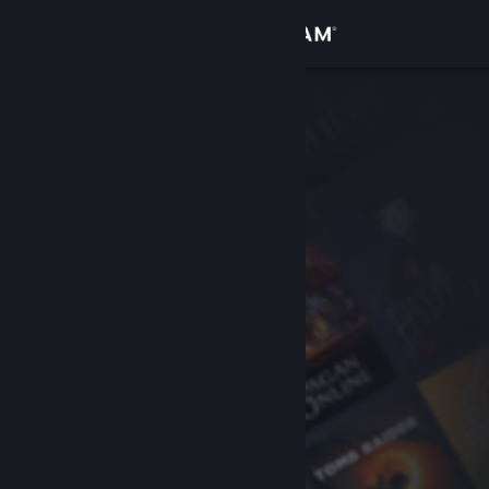
เข้าสู่ระบบ
ร้านค้า
ชุมชน
เกี่ยวกับ
ฝ่ายสนับสนุน
เปลี่ยนภาษา
รับแอป Steam แบบพกพา
ชมเว็บไซต์สำหรับเดสก์ท็อป