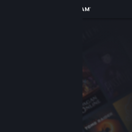
เข้าสู่ระบบ
ร้านค้า
ชุมชน
เกี่ยวกับ
ฝ่ายสนับสนุน
เปลี่ยนภาษา
รับแอป Steam แบบพกพา
ชมเว็บไซต์สำหรับเดสก์ท็อป