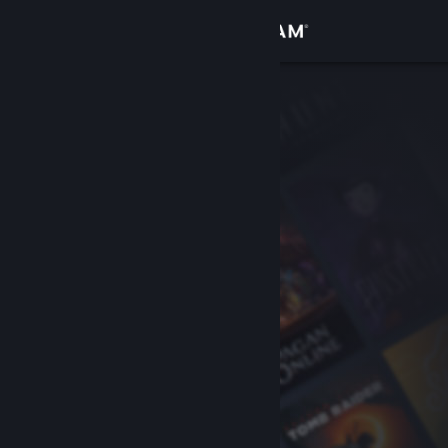
เข้าสู่ระบบ
ร้านค้า
ชุมชน
เกี่ยวกับ
ฝ่ายสนับสนุน
เปลี่ยนภาษา
รับแอป Steam แบบพกพา
ชมเว็บไซต์สำหรับเดสก์ท็อป