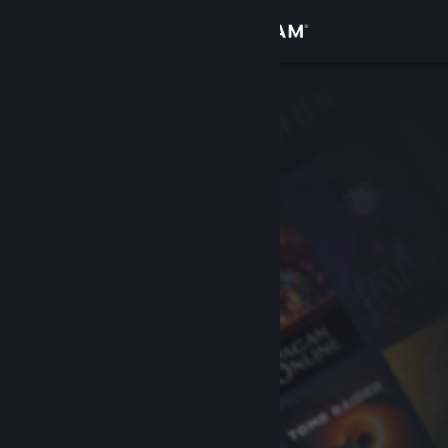
เข้าสู่ระบบ
ร้านค้า
ชุมชน
เกี่ยวกับ
ฝ่ายสนับสนุน
เปลี่ยนภาษา
รับแอป Steam แบบพกพา
ชมเว็บไซต์สำหรับเดสก์ท็อป