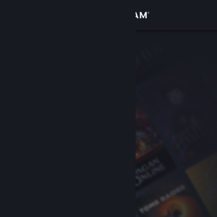
เข้าสู่ระบบ
ร้านค้า
ชุมชน
เกี่ยวกับ
ฝ่ายสนับสนุน
เปลี่ยนภาษา
รับแอป Steam แบบพกพา
ชมเว็บไซต์สำหรับเดสก์ท็อป