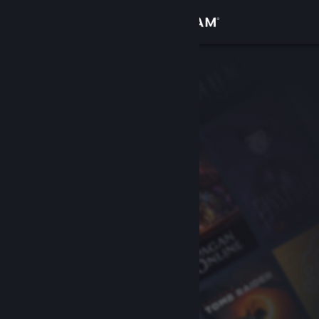
เข้าสู่ระบบ
ร้านค้า
ชุมชน
เกี่ยวกับ
ฝ่ายสนับสนุน
เปลี่ยนภาษา
รับแอป Steam แบบพกพา
ชมเว็บไซต์สำหรับเดสก์ท็อป