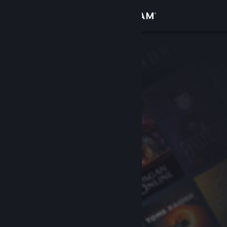
เข้าสู่ระบบ
ร้านค้า
ชุมชน
เกี่ยวกับ
ฝ่ายสนับสนุน
เปลี่ยนภาษา
รับแอป Steam แบบพกพา
ชมเว็บไซต์สำหรับเดสก์ท็อป