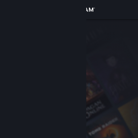
เข้าสู่ระบบ
ร้านค้า
ชุมชน
เกี่ยวกับ
ฝ่ายสนับสนุน
เปลี่ยนภาษา
รับแอป Steam แบบพกพา
ชมเว็บไซต์สำหรับเดสก์ท็อป