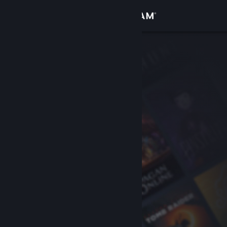
เข้าสู่ระบบ
ร้านค้า
ชุมชน
เกี่ยวกับ
ฝ่ายสนับสนุน
เปลี่ยนภาษา
รับแอป Steam แบบพกพา
ชมเว็บไซต์สำหรับเดสก์ท็อป