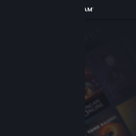
เข้าสู่ระบบ
ร้านค้า
ชุมชน
เกี่ยวกับ
ฝ่ายสนับสนุน
เปลี่ยนภาษา
รับแอป Steam แบบพกพา
ชมเว็บไซต์สำหรับเดสก์ท็อป