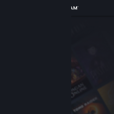
เข้าสู่ระบบ
ร้านค้า
ชุมชน
เกี่ยวกับ
ฝ่ายสนับสนุน
เปลี่ยนภาษา
รับแอป Steam แบบพกพา
ชมเว็บไซต์สำหรับเดสก์ท็อป