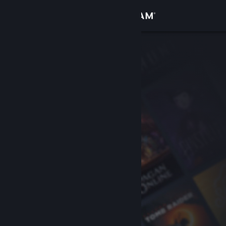
เข้าสู่ระบบ
ร้านค้า
ชุมชน
เกี่ยวกับ
ฝ่ายสนับสนุน
เปลี่ยนภาษา
รับแอป Steam แบบพกพา
ชมเว็บไซต์สำหรับเดสก์ท็อป