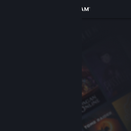
เข้าสู่ระบบ
ร้านค้า
ชุมชน
เกี่ยวกับ
ฝ่ายสนับสนุน
เปลี่ยนภาษา
รับแอป Steam แบบพกพา
ชมเว็บไซต์สำหรับเดสก์ท็อป