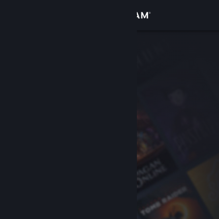
เข้าสู่ระบบ
ร้านค้า
ชุมชน
เกี่ยวกับ
ฝ่ายสนับสนุน
เปลี่ยนภาษา
รับแอป Steam แบบพกพา
ชมเว็บไซต์สำหรับเดสก์ท็อป