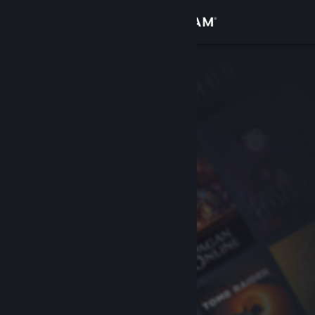
เข้าสู่ระบบ
ร้านค้า
ชุมชน
เกี่ยวกับ
ฝ่ายสนับสนุน
เปลี่ยนภาษา
รับแอป Steam แบบพกพา
ชมเว็บไซต์สำหรับเดสก์ท็อป