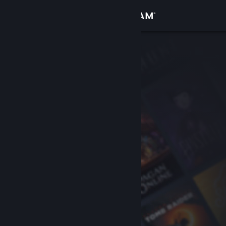
เข้าสู่ระบบ
ร้านค้า
ชุมชน
เกี่ยวกับ
ฝ่ายสนับสนุน
เปลี่ยนภาษา
รับแอป Steam แบบพกพา
ชมเว็บไซต์สำหรับเดสก์ท็อป