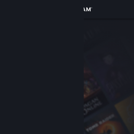
เข้าสู่ระบบ
ร้านค้า
ชุมชน
เกี่ยวกับ
ฝ่ายสนับสนุน
เปลี่ยนภาษา
รับแอป Steam แบบพกพา
ชมเว็บไซต์สำหรับเดสก์ท็อป