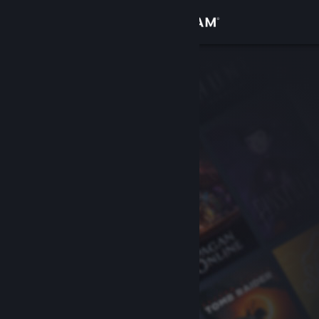
เข้าสู่ระบบ
ร้านค้า
ชุมชน
เกี่ยวกับ
ฝ่ายสนับสนุน
เปลี่ยนภาษา
รับแอป Steam แบบพกพา
ชมเว็บไซต์สำหรับเดสก์ท็อป