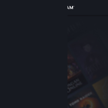
เข้าสู่ระบบ
ร้านค้า
ชุมชน
เกี่ยวกับ
ฝ่ายสนับสนุน
เปลี่ยนภาษา
รับแอป Steam แบบพกพา
ชมเว็บไซต์สำหรับเดสก์ท็อป