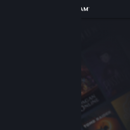
เข้าสู่ระบบ
ร้านค้า
ชุมชน
เกี่ยวกับ
ฝ่ายสนับสนุน
เปลี่ยนภาษา
รับแอป Steam แบบพกพา
ชมเว็บไซต์สำหรับเดสก์ท็อป