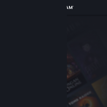
เข้าสู่ระบบ
ร้านค้า
ชุมชน
เกี่ยวกับ
ฝ่ายสนับสนุน
เปลี่ยนภาษา
รับแอป Steam แบบพกพา
ชมเว็บไซต์สำหรับเดสก์ท็อป