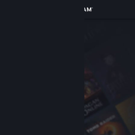
เข้าสู่ระบบ
ร้านค้า
ชุมชน
เกี่ยวกับ
ฝ่ายสนับสนุน
เปลี่ยนภาษา
รับแอป Steam แบบพกพา
ชมเว็บไซต์สำหรับเดสก์ท็อป