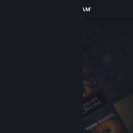
เข้าสู่ระบบ
ร้านค้า
ชุมชน
เกี่ยวกับ
ฝ่ายสนับสนุน
เปลี่ยนภาษา
รับแอป Steam แบบพกพา
ชมเว็บไซต์สำหรับเดสก์ท็อป