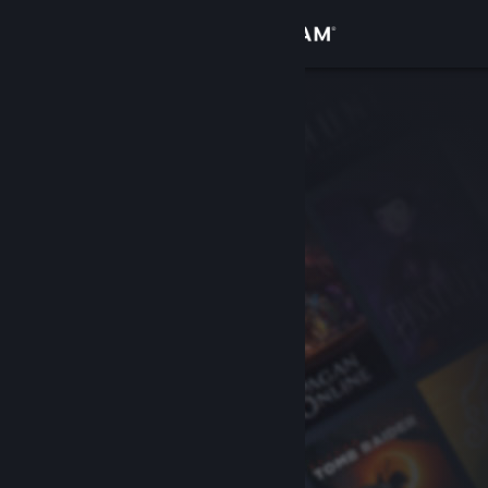
เข้าสู่ระบบ
ร้านค้า
ชุมชน
เกี่ยวกับ
ฝ่ายสนับสนุน
เปลี่ยนภาษา
รับแอป Steam แบบพกพา
ชมเว็บไซต์สำหรับเดสก์ท็อป