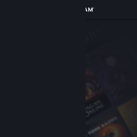
เข้าสู่ระบบ
ร้านค้า
ชุมชน
เกี่ยวกับ
ฝ่ายสนับสนุน
เปลี่ยนภาษา
รับแอป Steam แบบพกพา
ชมเว็บไซต์สำหรับเดสก์ท็อป