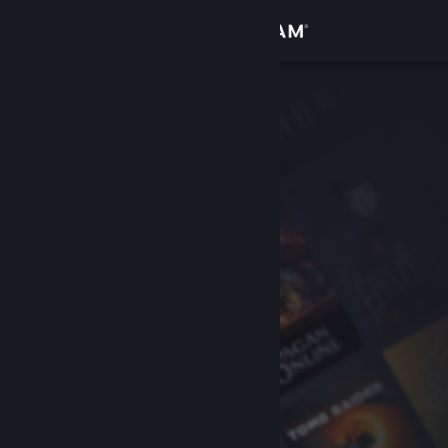
เข้าสู่ระบบ
ร้านค้า
ชุมชน
เกี่ยวกับ
ฝ่ายสนับสนุน
เปลี่ยนภาษา
รับแอป Steam แบบพกพา
ชมเว็บไซต์สำหรับเดสก์ท็อป