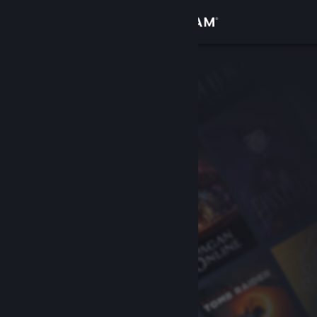
เข้าสู่ระบบ
ร้านค้า
ชุมชน
เกี่ยวกับ
ฝ่ายสนับสนุน
เปลี่ยนภาษา
รับแอป Steam แบบพกพา
ชมเว็บไซต์สำหรับเดสก์ท็อป